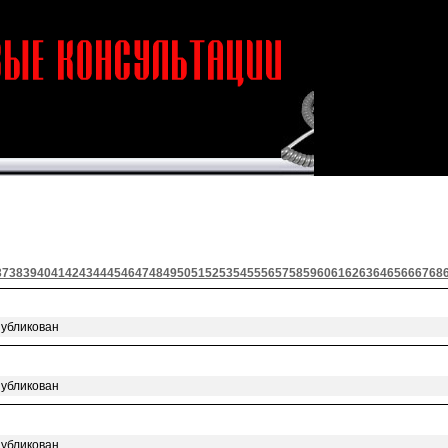
37
38
39
40
41
42
43
44
45
46
47
48
49
50
51
52
53
54
55
56
57
58
59
60
61
62
63
64
65
66
67
68
публикован
публикован
публикован