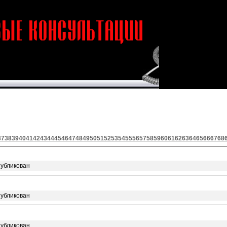
37
38
39
40
41
42
43
44
45
46
47
48
49
50
51
52
53
54
55
56
57
58
59
60
61
62
63
64
65
66
67
68
публикован
публикован
публикован