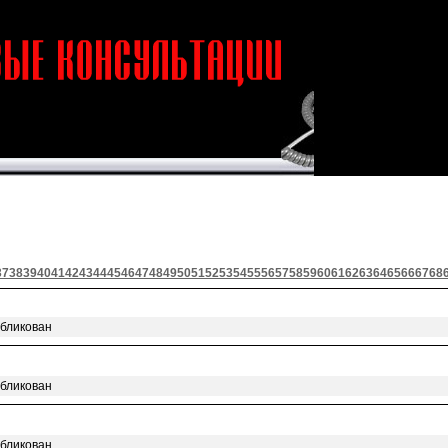
37
38
39
40
41
42
43
44
45
46
47
48
49
50
51
52
53
54
55
56
57
58
59
60
61
62
63
64
65
66
67
68
убликован
убликован
убликован