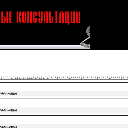
37
38
39
40
41
42
43
44
45
46
47
48
49
50
51
52
53
54
55
56
57
58
59
60
61
62
63
64
65
66
67
68
публикован
публикован
публикован