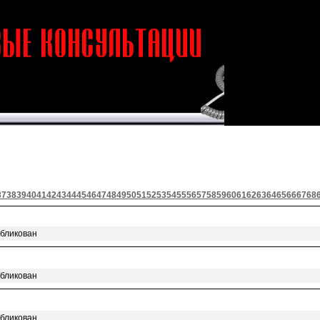
37
38
39
40
41
42
43
44
45
46
47
48
49
50
51
52
53
54
55
56
57
58
59
60
61
62
63
64
65
66
67
68
убликован
убликован
убликован