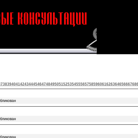
37
38
39
40
41
42
43
44
45
46
47
48
49
50
51
52
53
54
55
56
57
58
59
60
61
62
63
64
65
66
67
68
убликован
убликован
убликован