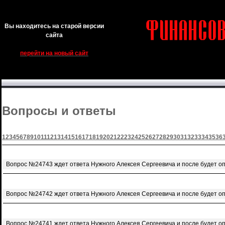
Вы находитесь на старой версии
сайта
перейти на новый сайт
Вопросы и ответы
1
2
3
4
5
6
7
8
9
10
11
12
13
14
15
16
17
18
19
20
21
22
23
24
25
26
27
28
29
30
31
32
33
34
35
36
Вопрос №24743 ждет ответа Нужного Алексея Сергеевича и после будет о
Вопрос №24742 ждет ответа Нужного Алексея Сергеевича и после будет о
Вопрос №24741 ждет ответа Нужного Алексея Сергеевича и после будет о