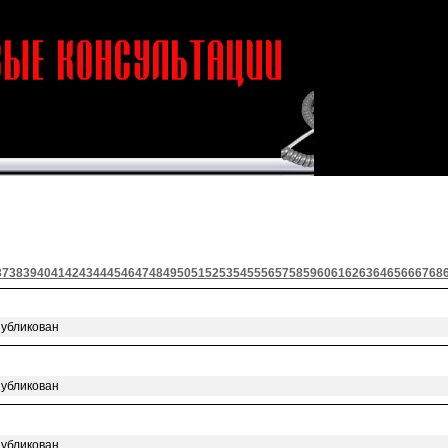
37
38
39
40
41
42
43
44
45
46
47
48
49
50
51
52
53
54
55
56
57
58
59
60
61
62
63
64
65
66
67
68
публикован
публикован
публикован