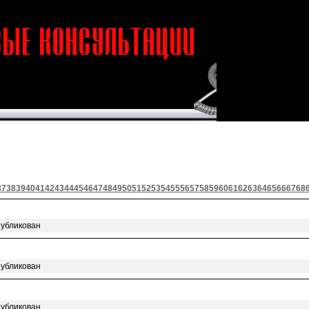
37
38
39
40
41
42
43
44
45
46
47
48
49
50
51
52
53
54
55
56
57
58
59
60
61
62
63
64
65
66
67
68
публикован
публикован
публикован