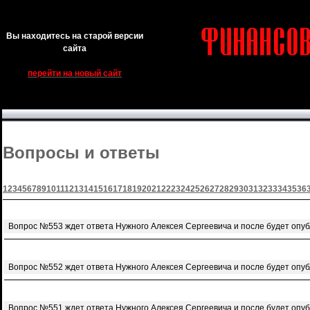
Вы находитесь на старой версии
сайта
перейти на новый сайт
Вопросы и ответы
1
2
3
4
5
6
7
8
9
10
11
12
13
14
15
16
17
18
19
20
21
22
23
24
25
26
27
28
29
30
31
32
33
34
35
36
Вопрос №553 ждет ответа Нужного Алексея Сергеевича и после будет опу
Вопрос №552 ждет ответа Нужного Алексея Сергеевича и после будет опу
Вопрос №551 ждет ответа Нужного Алексея Сергеевича и после будет опу