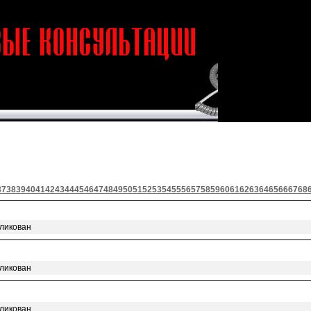
37
38
39
40
41
42
43
44
45
46
47
48
49
50
51
52
53
54
55
56
57
58
59
60
61
62
63
64
65
66
67
68
бликован
бликован
бликован