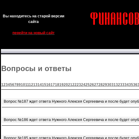
Вы находитесь на старой версии
сайта
перейти на новый сайт
Вопросы и ответы
1
2
3
4
5
6
7
8
9
10
11
12
13
14
15
16
17
18
19
20
21
22
23
24
25
26
27
28
29
30
31
32
33
34
35
36
Вопрос №187 ждет ответа Нужного Алексея Сергеевича и после будет опу
Вопрос №186 ждет ответа Нужного Алексея Сергеевича и после будет опу
Вопрос №185 ждет ответа Нужного Алексея Сергеевича и после будет опу