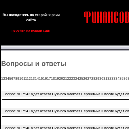
Вы находитесь на старой версии
сайта
перейти на новый сайт
Вопросы и ответы
1
2
3
4
5
6
7
8
9
10
11
12
13
14
15
16
17
18
19
20
21
22
23
24
25
26
27
28
29
30
31
32
33
34
35
36
Вопрос №17542 ждет ответа Нужного Алексея Сергеевича и после будет о
Вопрос №17541 ждет ответа Нужного Алексея Сергеевича и после будет о
Вопрос №17540 ждет ответа Нужного Алексея Сергеевича и после будет о