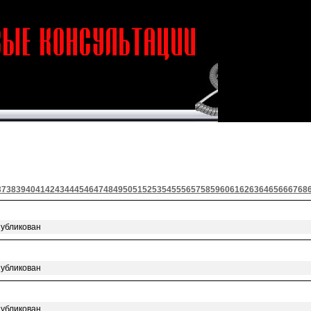
37
38
39
40
41
42
43
44
45
46
47
48
49
50
51
52
53
54
55
56
57
58
59
60
61
62
63
64
65
66
67
68
публикован
публикован
публикован