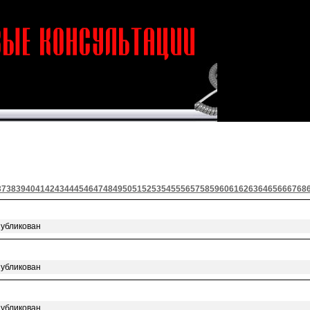
37
38
39
40
41
42
43
44
45
46
47
48
49
50
51
52
53
54
55
56
57
58
59
60
61
62
63
64
65
66
67
68
публикован
публикован
публикован